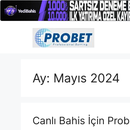
İçeriğe
atla
Ay:
Mayıs 2024
Canlı Bahis İçin Prob