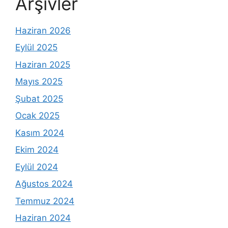
Arşivler
Haziran 2026
Eylül 2025
Haziran 2025
Mayıs 2025
Şubat 2025
Ocak 2025
Kasım 2024
Ekim 2024
Eylül 2024
Ağustos 2024
Temmuz 2024
Haziran 2024