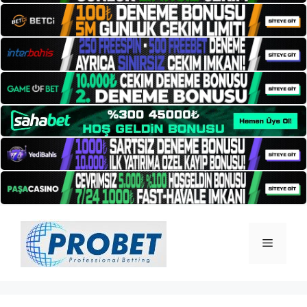
İçeriğe
atla
Menü