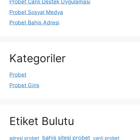
Probet Canlı Destek Uygulaması
Probet Sosyal Medya
Probet Bahis Adresi
Kategoriler
Probet
Probet Giriş
Etiket Bulutu
bahis sitesi probet
adresi probet
canli probet