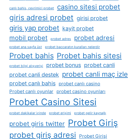
casino sitesi probet
canlı bahis, çevrimiçi probet
giris adresi probet
girisi probet
giris yap probet
kayit probet
mobil probet
probet adresi
probet adres
probet ana sayfa üst
probet baccaratın kuralları nelerdir
Probet bahis
Probet bahis sitesi
probet bonus
probet canli
probet bilgi alışverişi
probet canli maç izle
probet canli destek
probet canlı bahis
probet canlı casino
Probet canlı oyunlar
probet casino oyunları
Probet Casino Sitesi
probet dakikalar i̇çinde
probet erişimi
probet gelir kaynağı
Probet Giriş
probet giris twitter
probet giriş adresi
Probet Girişi