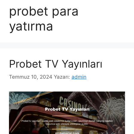
probet para
yatırma
Probet TV Yayınları
Temmuz 10, 2024
Yazarı:
admin