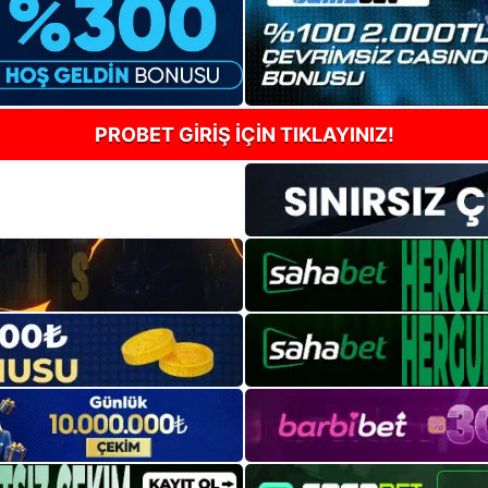
PROBET GİRİŞ İÇİN TIKLAYINIZ!