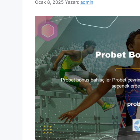
Ocak 8, 2025
Yazarı:
admin