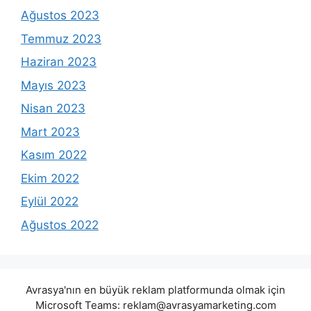
Ağustos 2023
Temmuz 2023
Haziran 2023
Mayıs 2023
Nisan 2023
Mart 2023
Kasım 2022
Ekim 2022
Eylül 2022
Ağustos 2022
Avrasya'nın en büyük reklam platformunda olmak için
Microsoft Teams:
reklam@avrasyamarketing.com