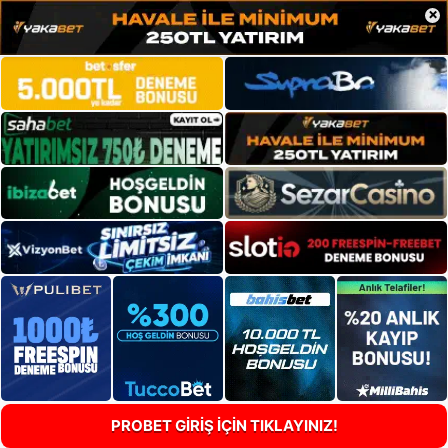
×
PROBET GİRİŞ İÇİN TIKLAYINIZ!