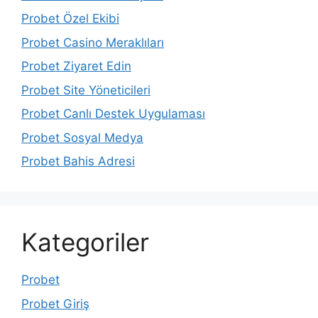
Probet Özel Ekibi
Probet Casino Meraklıları
Probet Ziyaret Edin
Probet Site Yöneticileri
Probet Canlı Destek Uygulaması
Probet Sosyal Medya
Probet Bahis Adresi
Kategoriler
Probet
Probet Giriş