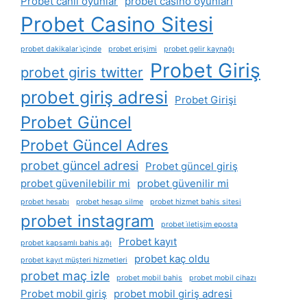
Probet canlı oyunlar
probet casino oyunları
Probet Casino Sitesi
probet dakikalar i̇çinde
probet erişimi
probet gelir kaynağı
Probet Giriş
probet giris twitter
probet giriş adresi
Probet Girişi
Probet Güncel
Probet Güncel Adres
probet güncel adresi
Probet güncel giriş
probet güvenilebilir mi
probet güvenilir mi
probet hesabı
probet hesap silme
probet hizmet bahis sitesi
probet instagram
probet i̇letişim eposta
Probet kayıt
probet kapsamlı bahis ağı
probet kaç oldu
probet kayıt müşteri hizmetleri
probet maç izle
probet mobil bahis
probet mobil cihazı
Probet mobil giriş
probet mobil giriş adresi