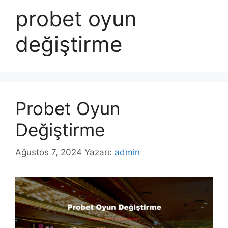
probet oyun
değiştirme
Probet Oyun
Değiştirme
Ağustos 7, 2024
Yazarı:
admin