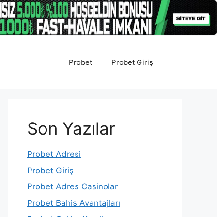
Probet
Probet Giriş
Son Yazılar
Probet Adresi
Probet Giriş
Probet Adres Casinolar
Probet Bahis Avantajları