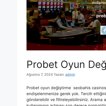
Probet Oyun Değ
Ağustos 7, 2024
Yazarı:
admin
Probet oyun değiştirme seobahis casino
endişelenmenize gerek yok. Tercih ettiğin
gönderebilir ve filtreleyebilirsiniz. Aram
kullanımının artması son derece normaldir.