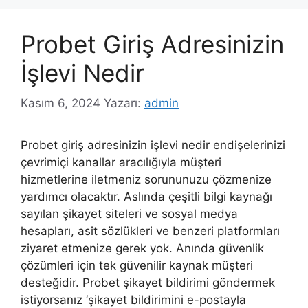
Probet Giriş Adresinizin
İşlevi Nedir
Kasım 6, 2024
Yazarı:
admin
Probet giriş adresinizin işlevi nedir endişelerinizi
çevrimiçi kanallar aracılığıyla müşteri
hizmetlerine iletmeniz sorununuzu çözmenize
yardımcı olacaktır. Aslında çeşitli bilgi kaynağı
sayılan şikayet siteleri ve sosyal medya
hesapları, asit sözlükleri ve benzeri platformları
ziyaret etmenize gerek yok. Anında güvenlik
çözümleri için tek güvenilir kaynak müşteri
desteğidir. Probet şikayet bildirimi göndermek
istiyorsanız ‘şikayet bildirimini e-postayla