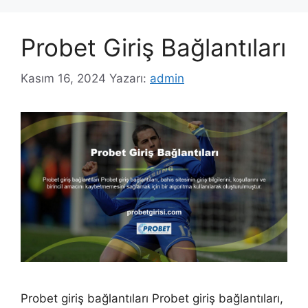
Probet Giriş Bağlantıları
Kasım 16, 2024
Yazarı:
admin
Probet giriş bağlantıları Probet giriş bağlantıları,