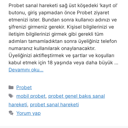
Probet sanal hareketi sağ üst köşedeki ‘kayıt ol’
butonu, giriş yapmadan önce Probet ziyaret
etmenizi ister. Bundan sonra kullanıcı adınızı ve
şifrenizi girmeniz gerekir. Kişisel bilgilerinizi ve
iletişim bilgilerinizi girmek gibi gerekli tüm
adımları tamamladıktan sonra üyeliğiniz telefon
numaranız kullanılarak onaylanacaktır.
Üyeliğinizi aktifleştirmek ve şartlar ve koşulları
kabul etmek için 18 yaşında veya daha büyük …
Devamını oku…
Kategoriler
Probet
Etiketler
mobil probet
,
probet genel bakış sanal
hareketi
,
probet sanal hareketi
Yorum yap