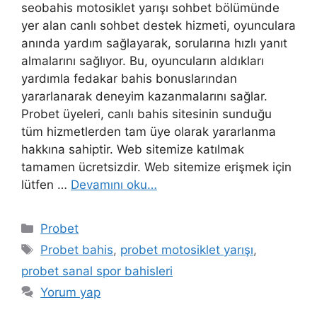
seobahis motosiklet yarışı sohbet bölümünde
yer alan canlı sohbet destek hizmeti, oyunculara
anında yardım sağlayarak, sorularına hızlı yanıt
almalarını sağlıyor. Bu, oyuncuların aldıkları
yardımla fedakar bahis bonuslarından
yararlanarak deneyim kazanmalarını sağlar.
Probet üyeleri, canlı bahis sitesinin sunduğu
tüm hizmetlerden tam üye olarak yararlanma
hakkına sahiptir. Web sitemize katılmak
tamamen ücretsizdir. Web sitemize erişmek için
lütfen …
Devamını oku…
Kategoriler
Probet
Etiketler
Probet bahis
,
probet motosiklet yarışı
,
probet sanal spor bahisleri
Yorum yap