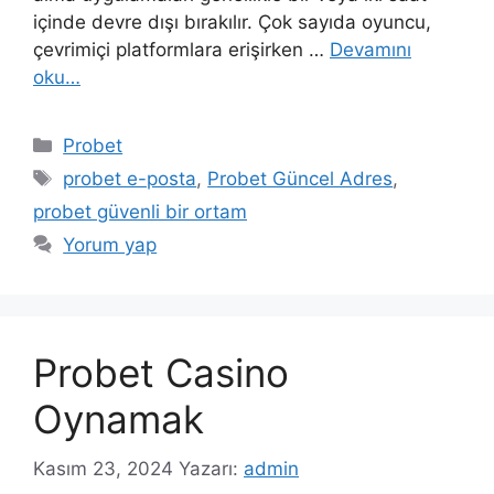
içinde devre dışı bırakılır. Çok sayıda oyuncu,
çevrimiçi platformlara erişirken …
Devamını
oku…
Kategoriler
Probet
Etiketler
probet e-posta
,
Probet Güncel Adres
,
probet güvenli bir ortam
Yorum yap
Probet Casino
Oynamak
Kasım 23, 2024
Yazarı:
admin