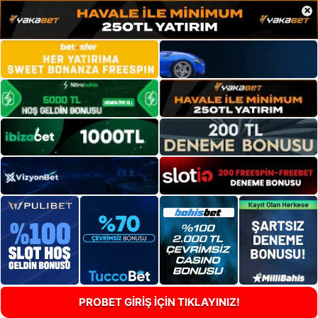
×
PROBET GİRİŞ İÇİN TIKLAYINIZ!