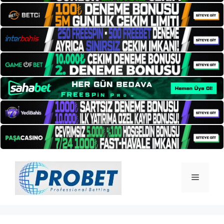
İçeriğe
atla
Menü