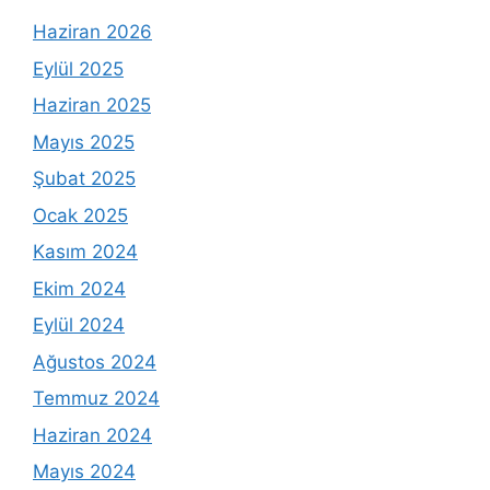
Haziran 2026
Eylül 2025
Haziran 2025
Mayıs 2025
Şubat 2025
Ocak 2025
Kasım 2024
Ekim 2024
Eylül 2024
Ağustos 2024
Temmuz 2024
Haziran 2024
Mayıs 2024