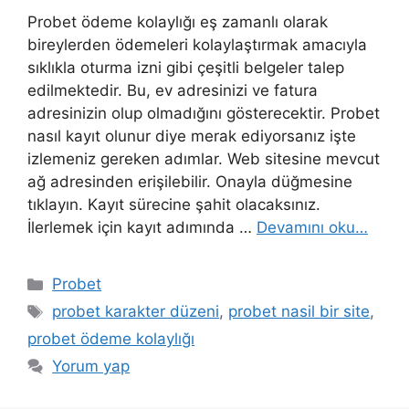
Probet ödeme kolaylığı eş zamanlı olarak
bireylerden ödemeleri kolaylaştırmak amacıyla
sıklıkla oturma izni gibi çeşitli belgeler talep
edilmektedir. Bu, ev adresinizi ve fatura
adresinizin olup olmadığını gösterecektir. Probet
nasıl kayıt olunur diye merak ediyorsanız işte
izlemeniz gereken adımlar. Web sitesine mevcut
ağ adresinden erişilebilir. Onayla düğmesine
tıklayın. Kayıt sürecine şahit olacaksınız.
İlerlemek için kayıt adımında …
Devamını oku…
Kategoriler
Probet
Etiketler
probet karakter düzeni
,
probet nasil bir site
,
probet ödeme kolaylığı
Yorum yap