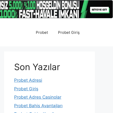
Probet
Probet Giriş
Son Yazılar
Probet Adresi
Probet Giriş
Probet Adres Casinolar
Probet Bahis Avantajları