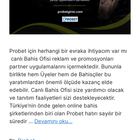
Probet için herhangi bir evraka ihtiyacım var mı
canlı Bahis Ofisi reklam ve promosyonları
partner uygulamalarını içermektedir. Bununla
birlikte hem Üyeler hem de Bahisçiler bu
yaratımlardan önemli ölçüde kazanç elde
edebilir. Canlı Bahis Ofisi size yardımcı olacak
ve tanıtım faaliyetleri sizi destekleyecektir.
Türkiye’nin önde gelen online bahis
şirketlerinden biri olan Probet hatırı sayılır bir
süredir …
Devamını oku…
Kategoriler