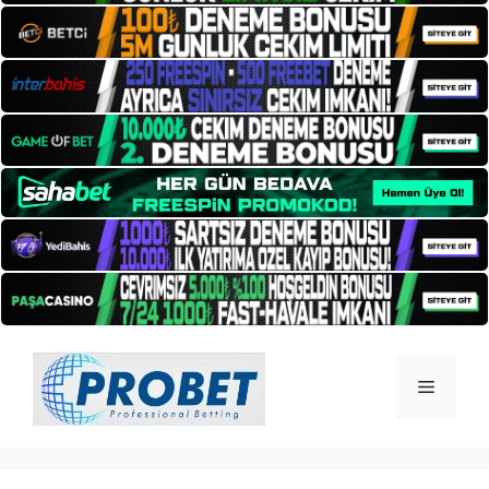
İçeriğe
atla
Menü