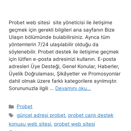
Probet web sitesi site yöneticisi ile iletişime
geçmek için gerekli bilgileri ana sayfanın Bize
Ulaşın bölümünde bulabilirsiniz. Ayrıca tüm
yöntemlerin 7/24 ulaşılabilir olduğu da
söylenebilir. Probet destek ile iletişime geçmek
için lütfen e-posta adresinizi kullanın. E-posta
adresleri Üye Desteği, Genel Konular, Haberler,
Üyelik Doğrulaması, Şikâyetler ve Promosyonlar
dahil olmak üzere farklı kategorilere ayrılmıştır.
Sorununuzla ilgili …
Devamını oku…
Kategoriler
Probet
Etiketler
güncel adresi probet
,
probet canlı destek
konusu web sitesi
,
probet web sitesi