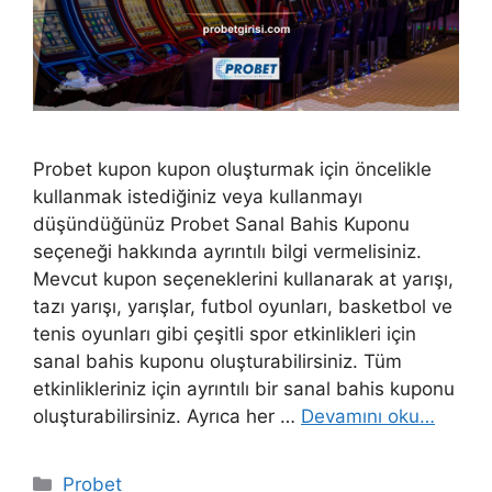
Probet kupon kupon oluşturmak için öncelikle
kullanmak istediğiniz veya kullanmayı
düşündüğünüz Probet Sanal Bahis Kuponu
seçeneği hakkında ayrıntılı bilgi vermelisiniz.
Mevcut kupon seçeneklerini kullanarak at yarışı,
tazı yarışı, yarışlar, futbol oyunları, basketbol ve
tenis oyunları gibi çeşitli spor etkinlikleri için
sanal bahis kuponu oluşturabilirsiniz. Tüm
etkinlikleriniz için ayrıntılı bir sanal bahis kuponu
oluşturabilirsiniz. Ayrıca her …
Devamını oku…
Kategoriler
Probet