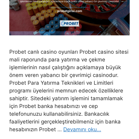
Probet canlı casino oyunları Probet casino sitesi
mali raporunda para yatırma ve çekme
işlemlerinin nasıl çalıştığını açıklamaya büyük
önem veren yabancı bir çevrimiçi casinodur.
Probet Para Yatırma Teknikleri ve Limitleri
programı üyelerini memnun edecek özelliklere
sahiptir. Sitedeki yatırım işlemini tamamlamak
için Probet banka hesabınızı ve cep
telefonunuzu kullanabilirsiniz. Bankacılık
faaliyetlerini gerçekleştirebilmeniz için banka
hesabınızın Probet …
Devamını oku…