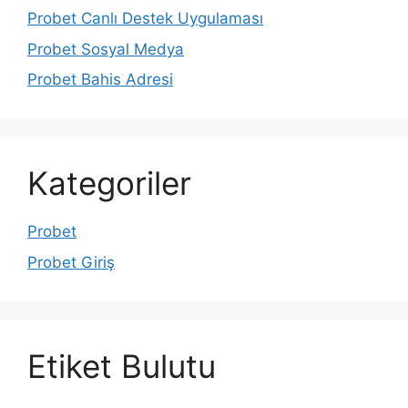
Probet Canlı Destek Uygulaması
Probet Sosyal Medya
Probet Bahis Adresi
Kategoriler
Probet
Probet Giriş
Etiket Bulutu