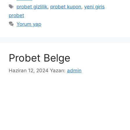
Etiketler
probet gizlilik
,
probet kupon
,
yeni giris
probet
Yorum yap
Probet Belge
Haziran 12, 2024
Yazarı:
admin