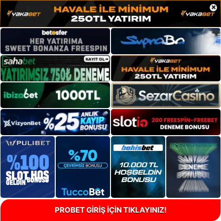
×
PROBET GİRİŞ İÇİN TIKLAYINIZ!