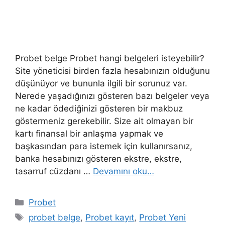
Probet belge Probet hangi belgeleri isteyebilir?
Site yöneticisi birden fazla hesabınızın olduğunu
düşünüyor ve bununla ilgili bir sorunuz var.
Nerede yaşadığınızı gösteren bazı belgeler veya
ne kadar ödediğinizi gösteren bir makbuz
göstermeniz gerekebilir. Size ait olmayan bir
kartı finansal bir anlaşma yapmak ve
başkasından para istemek için kullanırsanız,
banka hesabınızı gösteren ekstre, ekstre,
tasarruf cüzdanı …
Devamını oku…
Kategoriler
Probet
Etiketler
probet belge
,
Probet kayıt
,
Probet Yeni