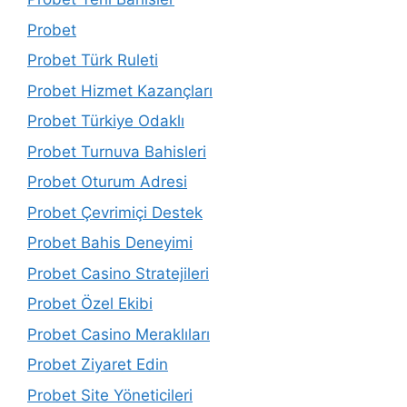
Probet
Probet Türk Ruleti
Probet Hizmet Kazançları
Probet Türkiye Odaklı
Probet Turnuva Bahisleri
Probet Oturum Adresi
Probet Çevrimiçi Destek
Probet Bahis Deneyimi
Probet Casino Stratejileri
Probet Özel Ekibi
Probet Casino Meraklıları
Probet Ziyaret Edin
Probet Site Yöneticileri