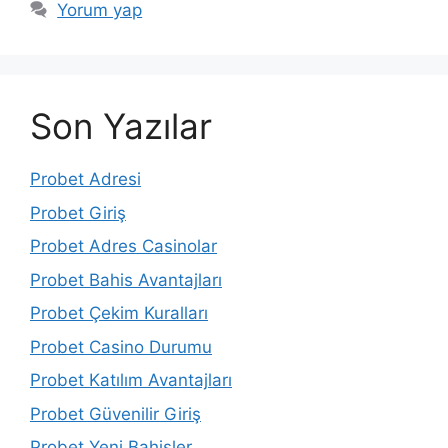
Yorum yap
Son Yazılar
Probet Adresi
Probet Giriş
Probet Adres Casinolar
Probet Bahis Avantajları
Probet Çekim Kuralları
Probet Casino Durumu
Probet Katılım Avantajları
Probet Güvenilir Giriş
Probet Yeni Bahisler