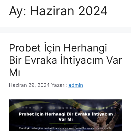
Ay:
Haziran 2024
Probet İçin Herhangi
Bir Evraka İhtiyacım Var
Mı
Haziran 29, 2024
Yazarı:
admin