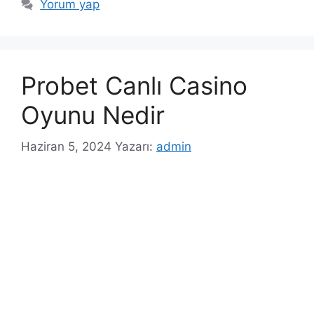
Yorum yap
Probet Canlı Casino
Oyunu Nedir
Haziran 5, 2024
Yazarı:
admin