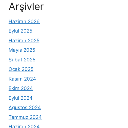
Arşivler
Haziran 2026
Eylül 2025
Haziran 2025
Mayıs 2025
Şubat 2025
Ocak 2025
Kasım 2024
Ekim 2024
Eylül 2024
Ağustos 2024
Temmuz 2024
Haziran 2024