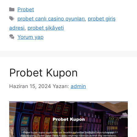
Kategoriler
Probet
Etiketler
probet canlı casino oyunları
,
probet giriş
adresi
,
probet şikâyeti
Yorum yap
Probet Kupon
Haziran 15, 2024
Yazarı:
admin