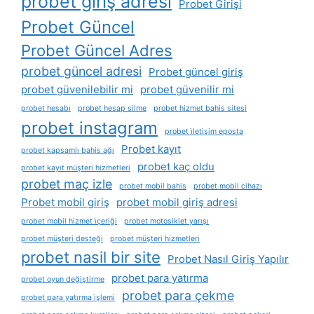
probet giriş adresi
Probet Girişi
Probet Güncel
Probet Güncel Adres
probet güncel adresi
Probet güncel giriş
probet güvenilebilir mi
probet güvenilir mi
probet hesabı
probet hesap silme
probet hizmet bahis sitesi
probet instagram
probet i̇letişim eposta
Probet kayıt
probet kapsamlı bahis ağı
probet kaç oldu
probet kayıt müşteri hizmetleri
probet maç izle
probet mobil bahis
probet mobil cihazı
Probet mobil giriş
probet mobil giriş adresi
probet mobil hizmet i̇çeriği
probet motosiklet yarışı
probet müşteri desteği
probet müşteri hizmetleri
probet nasil bir site
Probet Nasıl Giriş Yapılır
probet para yatırma
probet oyun değiştirme
probet para çekme
probet para yatırma i̇şlemi