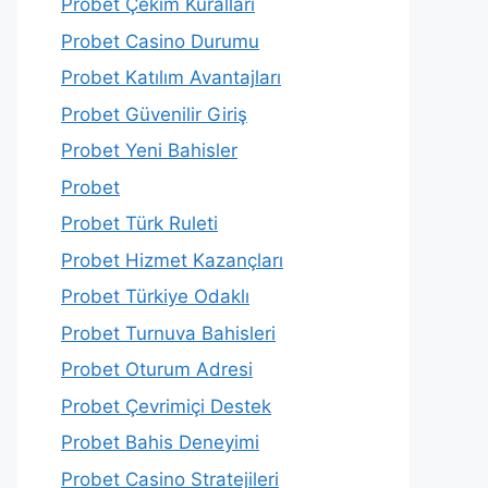
Probet Çekim Kuralları
Probet Casino Durumu
Probet Katılım Avantajları
Probet Güvenilir Giriş
Probet Yeni Bahisler
Probet
Probet Türk Ruleti
Probet Hizmet Kazançları
Probet Türkiye Odaklı
Probet Turnuva Bahisleri
Probet Oturum Adresi
Probet Çevrimiçi Destek
Probet Bahis Deneyimi
Probet Casino Stratejileri