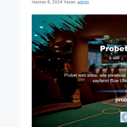
Haziran 8, 2024
Yazarı:
admin