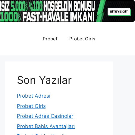
Probet
Probet Giriş
Son Yazılar
Probet Adresi
Probet Giriş
Probet Adres Casinolar
Probet Bahis Avantajları