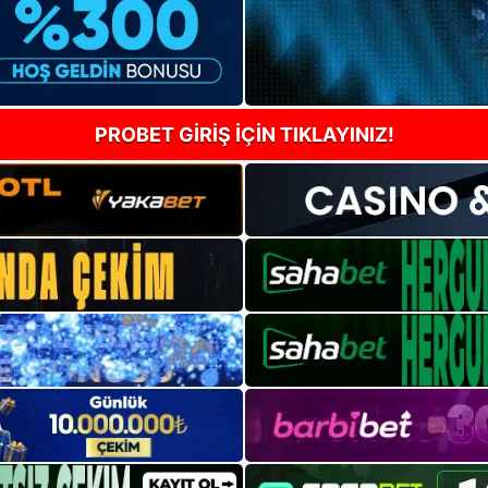
PROBET GİRİŞ İÇİN TIKLAYINIZ!