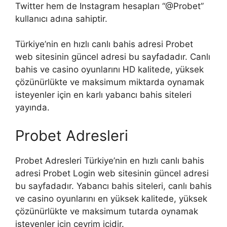
Twitter hem de Instagram hesapları “@Probet”
kullanıcı adına sahiptir.
Türkiye’nin en hızlı canlı bahis adresi Probet
web sitesinin güncel adresi bu sayfadadır. Canlı
bahis ve casino oyunlarını HD kalitede, yüksek
çözünürlükte ve maksimum miktarda oynamak
isteyenler için en karlı yabancı bahis siteleri
yayında.
Probet Adresleri
Probet Adresleri Türkiye’nin en hızlı canlı bahis
adresi Probet Login web sitesinin güncel adresi
bu sayfadadır. Yabancı bahis siteleri, canlı bahis
ve casino oyunlarını en yüksek kalitede, yüksek
çözünürlükte ve maksimum tutarda oynamak
isteyenler için çevrim içidir.