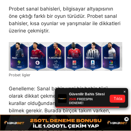
Probet sanal bahisleri, bilgisayar altyapısının
öne çıktığı farklı bir oyun türüdür. Probet sanal
bahisler, kısa oyunlar ve yarışmalar ile dikkatleri
üzerine çekmiştir.
Probet ligler
Genelleme: Sanal bahis yeni bir bahis türü
olarak dikkat çekmektedir. Her zaman farklı
kurallar olduğundan, aşağıdakilerin tümünü
bilmek gerekir. Burada birçok takım varken,
hepsi sanal. Bunun gerçek takımlarla ilgisi yok.
×
Bunun yanı sıra oyun süresinin çok kısa olması