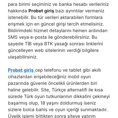
para birimi seçiminiz ve banka hesabı verileriniz
hakkında
Probet giriş
bazı ayrıntılar vermeniz
istenebilir. Bu tür verileri aktarabilen formlara
erişmek için en güncel girişi tercih etmelisiniz.
Bildirimdeki hizmet detaylarını hemen ardından
SMS veya e-posta ile gönderebilirsiniz. Bu
sayede TİB veya BTK yasağı sonrası linklerini
güncelleyen web sitelerinin verdiği bilgilere
ulaşabilirsiniz.
Probet giriş
cep telefonu ve tablet gibi akıllı
cihazlardan erişebileceğiniz mobil oyun
pazarında güvenle öncelikli ürünlerden biri
haline gelebilir. Site, Türkçe alternatifi ile kısa
sürede Türk oyun tutkunlarının dikkatini çekmeyi
başarmış olup, 18 yaşını doldurmuş iseniz
sizlere bolca bahis ve oyun içeriği sunmaktadır.
Üyelik işlemi bittikten sonra siteye yatırım