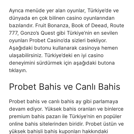
Ayrıca menüde yer alan oyunlar, Türkiye’de ve
dünyada en çok bilinen casino oyunlarından
bazılarıdır. Fruit Bonanza, Book of Deead, Route
777, Gonzo’s Quest gibi Türkiye’nin en sevilen
oyunları Probet Casino’da sizleri bekliyor.
Aşağıdaki butonu kullanarak casinoya hemen
ulaşabilirsiniz. Türkiye’deki en iyi casino
deneyimini sürdürmek için aşağıdaki butona
tıklayın.
Probet Bahis ve Canlı Bahis
Probet bahis ve canlı bahis ay gibi parlamaya
devam ediyor. Yüksek bahis oranları ve binlerce
premium bahis pazarı ile Türkiye’nin en popüler
online bahis sitelerinden biridir. Probet üstün ve
yüksek bahisli bahis kuponları hakkındaki