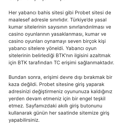
Her yabancı bahis sitesi gibi Probet sitesi de
maalesef adresle sınırlıdır. Türkiye’de yasal
kumar sitelerinin sayısının sınırlandırılması ve
casino oyunlarının yasaklanması, kumar ve
casino oyunları oynamayı seven birçok kişi
yabancı sitelere yöneldi. Yabancı oyun
sitelerinin belirlediği BTK’nın ilgisini azaltmak
için BTK tarafından TC erişimi sağlanmaktadır.
Bundan sonra, erişimi devre dışı bırakmak bir
kaza değildi. Probet sitesine giriş yaparak
adresinizi değiştirmeniz oyununuza kaldığınız
yerden devam etmeniz için bir engel teşkil
etmez. Sayfamızdaki akıllı giriş butonunu
kullanarak günün her saatinde sitemize giriş
yapabilirsiniz.