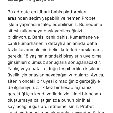
Bu adreste en itibarlı bahis platformları
arasından seçim yapabilir ve hemen Probet
işlem yapmasını talep edebilirsiniz. Bu nedenle
siteyi kullanmaya başlayabileceğinizi
bildiriyoruz. Bahis, canlı bahis, kumarhane ve
canlı kumarhanenin detaylı alanlarında daha
fazla kazanmak için belirli kriterleri karşılamanız
gerekir. 18 yaşının altındaki bireylerin üye olma
girişimleri olumsuz sonuçlarla sonuçlanacaktır.
Yanlış veya hatalı olduğu tespit edilen kişilerin
üyelik için onaylanmayacağını vurgularız. Ayrıca,
sitenin önceki bir üyesi olmadığınız gerçeğiyle
de ilgileniyoruz. İlk kez bir hesap açmanız
gerektiği için kendi verilerinizle ikinci bir hesap
oluşturmaya çalıştığınızda bunun bir ihlal
sayılacağını göz ardı etmemelisiniz. Probet
kaydının bonuslar ve ek oranlar açısından üstün