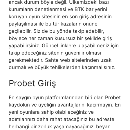
ancak durum böyle değil. Ülkemizdeki bazı
kurumların denetlenmesi ve BTK bariyerini
koruyan oyun sitesinin en son giriş adresinin
paylaşılması ile bu tür kazaların önüne
geçilebilir. Siz de bu yönde takip edebilir,
böylece her zaman kusursuz bir şekilde giriş
yapabilirsiniz. Güncel linklere ulaşabilmeniz için
takip edeceğiniz sitenin güvenilir olması
gerekmektedir. Sahte web sitelerinden uzak
durmalı ve büyük tehlikelerden kaçınmalısınız.
Probet Giriş
En saygın oyun platformlarından biri olan Probet
kaydolun ve üyeliğin avantajlarını kaçırmayın. En
yeni oyunlara sahip olabileceğiniz ve
adımlarınızı daha rahat atacağınız bu adreste
herhangi bir zorluk yaşamayacağınızı beyan