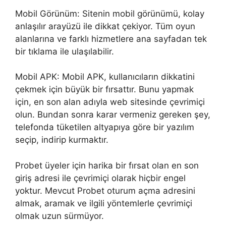
Mobil Görünüm: Sitenin mobil görünümü, kolay
anlaşılır arayüzü ile dikkat çekiyor. Tüm oyun
alanlarına ve farklı hizmetlere ana sayfadan tek
bir tıklama ile ulaşılabilir.
Mobil APK: Mobil APK, kullanıcıların dikkatini
çekmek için büyük bir fırsattır. Bunu yapmak
için, en son alan adıyla web sitesinde çevrimiçi
olun. Bundan sonra karar vermeniz gereken şey,
telefonda tüketilen altyapıya göre bir yazılım
seçip, indirip kurmaktır.
Probet üyeler için harika bir fırsat olan en son
giriş adresi ile çevrimiçi olarak hiçbir engel
yoktur. Mevcut Probet oturum açma adresini
almak, aramak ve ilgili yöntemlerle çevrimiçi
olmak uzun sürmüyor.