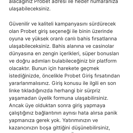
alacağınız Probet adresi ile hedef numaranıza
ulaşabileceksiniz.
Güvenilir ve kaliteli kampanyasını sürdürecek
olan Probet giriş seçeneği ile binin üzerinde
oyuna ve yüksek oranlı canlı bahis fırsatlarına
ulaşabileceksiniz. Bahis alanına ve casinolar
dünyasına en zengin içerikleri, süper bonusları
ve doğru adımları bulabileceğiniz bir platform
olacaktır. Bunun için harekete geçmek
istediğinizde, öncelikle Probet Giriş fırsatından
yararlanmalısınız. Giriş konusu ile ilgili en son
linke tıkladığınızda herhangi bir sürpriz
yaşamadan üyelik formuna ulaşabilirsiniz.
Ancak üye olduktan sonra giriş yapmaya
çalıştığınız bağlantının aynısı hata alırsa panik
yapmanıza gerek yok. Yatırımınızın ve
kazancınızın boşa gittiğini düşünebilirsiniz,