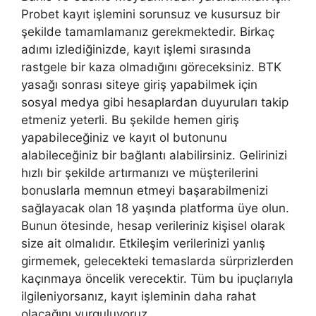
Probet kayıt işlemini sorunsuz ve kusursuz bir
şekilde tamamlamanız gerekmektedir. Birkaç
adımı izlediğinizde, kayıt işlemi sırasında
rastgele bir kaza olmadığını göreceksiniz. BTK
yasağı sonrası siteye giriş yapabilmek için
sosyal medya gibi hesaplardan duyuruları takip
etmeniz yeterli. Bu şekilde hemen giriş
yapabileceğiniz ve kayıt ol butonunu
alabileceğiniz bir bağlantı alabilirsiniz. Gelirinizi
hızlı bir şekilde artırmanızı ve müşterilerini
bonuslarla memnun etmeyi başarabilmenizi
sağlayacak olan 18 yaşında platforma üye olun.
Bunun ötesinde, hesap verileriniz kişisel olarak
size ait olmalıdır. Etkileşim verilerinizi yanlış
girmemek, gelecekteki temaslarda sürprizlerden
kaçınmaya öncelik verecektir. Tüm bu ipuçlarıyla
ilgileniyorsanız, kayıt işleminin daha rahat
olacağını vurguluyoruz.