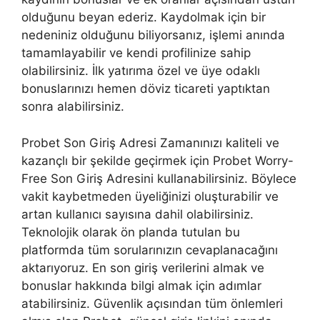
olduğunu beyan ederiz. Kaydolmak için bir
nedeniniz olduğunu biliyorsanız, işlemi anında
tamamlayabilir ve kendi profilinize sahip
olabilirsiniz. İlk yatırıma özel ve üye odaklı
bonuslarınızı hemen döviz ticareti yaptıktan
sonra alabilirsiniz.
Probet Son Giriş Adresi Zamanınızı kaliteli ve
kazançlı bir şekilde geçirmek için Probet Worry-
Free Son Giriş Adresini kullanabilirsiniz. Böylece
vakit kaybetmeden üyeliğinizi oluşturabilir ve
artan kullanıcı sayısına dahil olabilirsiniz.
Teknolojik olarak ön planda tutulan bu
platformda tüm sorularınızın cevaplanacağını
aktarıyoruz. En son giriş verilerini almak ve
bonuslar hakkında bilgi almak için adımlar
atabilirsiniz. Güvenlik açısından tüm önlemleri