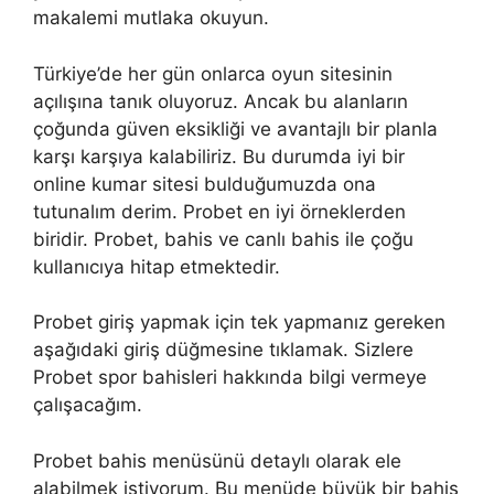
makalemi mutlaka okuyun.
Türkiye’de her gün onlarca oyun sitesinin
açılışına tanık oluyoruz. Ancak bu alanların
çoğunda güven eksikliği ve avantajlı bir planla
karşı karşıya kalabiliriz. Bu durumda iyi bir
online kumar sitesi bulduğumuzda ona
tutunalım derim. Probet en iyi örneklerden
biridir. Probet, bahis ve canlı bahis ile çoğu
kullanıcıya hitap etmektedir.
Probet giriş yapmak için tek yapmanız gereken
aşağıdaki giriş düğmesine tıklamak. Sizlere
Probet spor bahisleri hakkında bilgi vermeye
çalışacağım.
Probet bahis menüsünü detaylı olarak ele
alabilmek istiyorum. Bu menüde büyük bir bahis