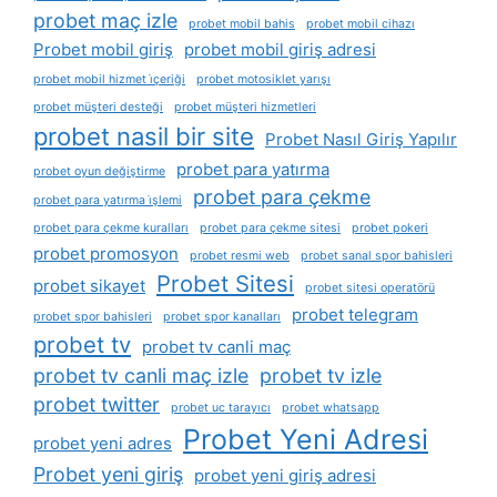
probet maç izle
probet mobil bahis
probet mobil cihazı
Probet mobil giriş
probet mobil giriş adresi
probet mobil hizmet i̇çeriği
probet motosiklet yarışı
probet müşteri desteği
probet müşteri hizmetleri
probet nasil bir site
Probet Nasıl Giriş Yapılır
probet para yatırma
probet oyun değiştirme
probet para çekme
probet para yatırma i̇şlemi
probet para çekme kuralları
probet para çekme sitesi
probet pokeri
probet promosyon
probet resmi web
probet sanal spor bahisleri
Probet Sitesi
probet sikayet
probet sitesi operatörü
probet telegram
probet spor bahisleri
probet spor kanalları
probet tv
probet tv canli maç
probet tv canli maç izle
probet tv izle
probet twitter
probet uc tarayıcı
probet whatsapp
Probet Yeni Adresi
probet yeni adres
Probet yeni giriş
probet yeni giriş adresi