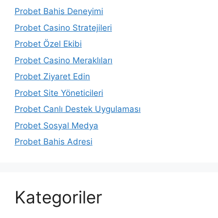
Probet Bahis Deneyimi
Probet Casino Stratejileri
Probet Özel Ekibi
Probet Casino Meraklıları
Probet Ziyaret Edin
Probet Site Yöneticileri
Probet Canlı Destek Uygulaması
Probet Sosyal Medya
Probet Bahis Adresi
Kategoriler