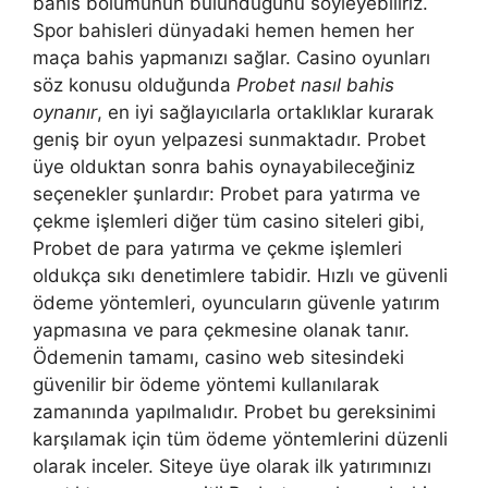
bahis bölümünün bulunduğunu söyleyebiliriz.
Spor bahisleri dünyadaki hemen hemen her
maça bahis yapmanızı sağlar. Casino oyunları
söz konusu olduğunda
Probet nasıl bahis
oynanır
, en iyi sağlayıcılarla ortaklıklar kurarak
geniş bir oyun yelpazesi sunmaktadır. Probet
üye olduktan sonra bahis oynayabileceğiniz
seçenekler şunlardır: Probet para yatırma ve
çekme işlemleri diğer tüm casino siteleri gibi,
Probet de para yatırma ve çekme işlemleri
oldukça sıkı denetimlere tabidir. Hızlı ve güvenli
ödeme yöntemleri, oyuncuların güvenle yatırım
yapmasına ve para çekmesine olanak tanır.
Ödemenin tamamı, casino web sitesindeki
güvenilir bir ödeme yöntemi kullanılarak
zamanında yapılmalıdır. Probet bu gereksinimi
karşılamak için tüm ödeme yöntemlerini düzenli
olarak inceler. Siteye üye olarak ilk yatırımınızı