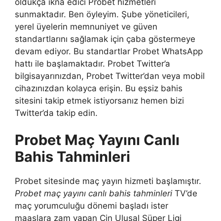
oldukça ikna edici Probet hizmetleri
sunmaktadır. Ben öyleyim. Şube yöneticileri,
yerel üyelerin memnuniyet ve güven
standartlarını sağlamak için çaba göstermeye
devam ediyor. Bu standartlar Probet WhatsApp
hattı ile başlamaktadır. Probet Twitter’a
bilgisayarınızdan, Probet Twitter’dan veya mobil
cihazınızdan kolayca erişin. Bu eşsiz bahis
sitesini takip etmek istiyorsanız hemen bizi
Twitter’da takip edin.
Probet Maç Yayını Canlı
Bahis Tahminleri
Probet sitesinde maç yayın hizmeti başlamıştır.
Probet maç yayını canlı bahis tahminleri
TV’de
maç yorumculuğu dönemi başladı ister
maaşlara zam yapan Çin Ulusal Süper Ligi