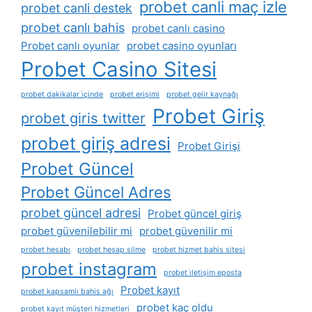
probet canli maç izle
probet canli destek
probet canlı bahis
probet canlı casino
Probet canlı oyunlar
probet casino oyunları
Probet Casino Sitesi
probet dakikalar i̇çinde
probet erişimi
probet gelir kaynağı
Probet Giriş
probet giris twitter
probet giriş adresi
Probet Girişi
Probet Güncel
Probet Güncel Adres
probet güncel adresi
Probet güncel giriş
probet güvenilebilir mi
probet güvenilir mi
probet hesabı
probet hesap silme
probet hizmet bahis sitesi
probet instagram
probet i̇letişim eposta
Probet kayıt
probet kapsamlı bahis ağı
probet kaç oldu
probet kayıt müşteri hizmetleri