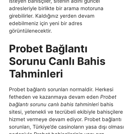
isteyen bahisçiler, sitenin adını güncel
adresleriyle birlikte bir arama motoruna
girebilirler. Kaldığınız yerden devam
edebilmeniz için yeni bir adres
görüntülenecektir.
Probet Bağlantı
Sorunu Canlı Bahis
Tahminleri
Probet bağlantı sorunları normaldir. Herkesi
fetheden ve kazanmaya devam eden
Probet
bağlantı sorunu canlı bahis tahminleri
bahis
sitesi, yetenekli ve tecrübeli ekibiyle bahisçilere
hizmet vermeye devam ediyor. Probet bağlantı
sorunları, Türkiye’de casinoların yasa dışı olması