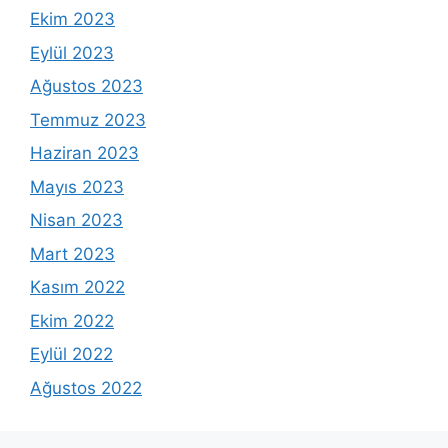
Ekim 2023
Eylül 2023
Ağustos 2023
Temmuz 2023
Haziran 2023
Mayıs 2023
Nisan 2023
Mart 2023
Kasım 2022
Ekim 2022
Eylül 2022
Ağustos 2022