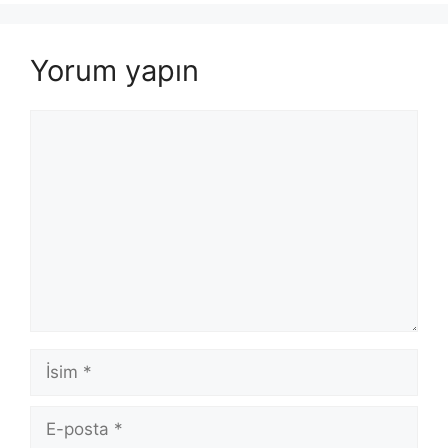
Yorum yapın
Yorum
İsim
E-
posta