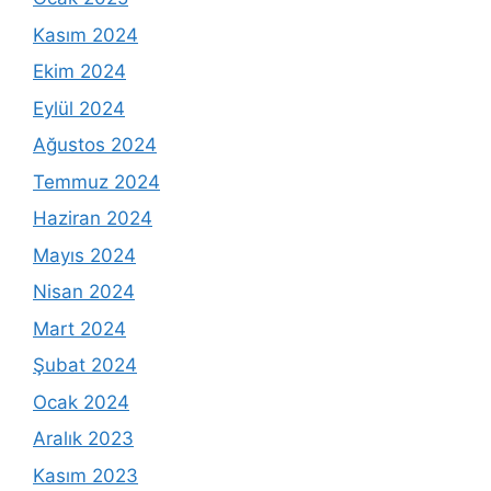
Kasım 2024
Ekim 2024
Eylül 2024
Ağustos 2024
Temmuz 2024
Haziran 2024
Mayıs 2024
Nisan 2024
Mart 2024
Şubat 2024
Ocak 2024
Aralık 2023
Kasım 2023