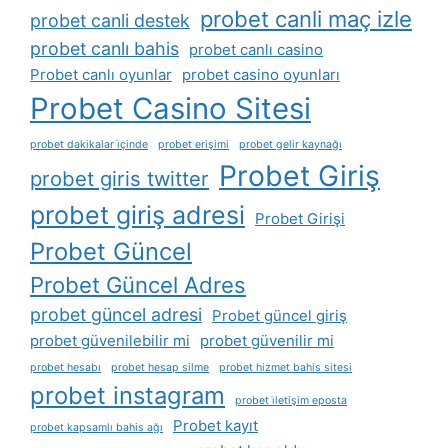
probet canli maç izle
probet canli destek
probet canlı bahis
probet canlı casino
Probet canlı oyunlar
probet casino oyunları
Probet Casino Sitesi
probet dakikalar i̇çinde
probet erişimi
probet gelir kaynağı
Probet Giriş
probet giris twitter
probet giriş adresi
Probet Girişi
Probet Güncel
Probet Güncel Adres
probet güncel adresi
Probet güncel giriş
probet güvenilebilir mi
probet güvenilir mi
probet hesabı
probet hesap silme
probet hizmet bahis sitesi
probet instagram
probet i̇letişim eposta
Probet kayıt
probet kapsamlı bahis ağı