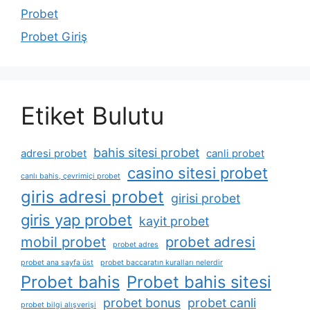
Probet
Probet Giriş
Etiket Bulutu
bahis sitesi probet
adresi probet
canli probet
casino sitesi probet
canlı bahis, çevrimiçi probet
giris adresi probet
girisi probet
giris yap probet
kayit probet
mobil probet
probet adresi
probet adres
probet ana sayfa üst
probet baccaratın kuralları nelerdir
Probet bahis
Probet bahis sitesi
probet bonus
probet canli
probet bilgi alışverişi