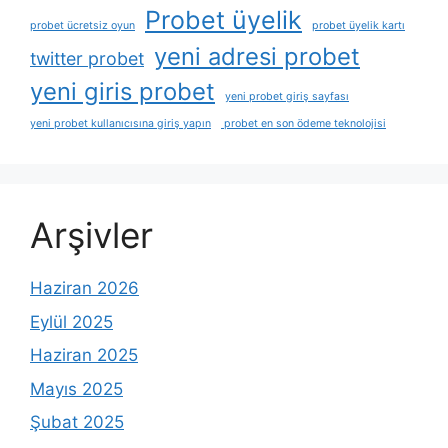
Probet üyelik
probet ücretsiz oyun
probet üyelik kartı
yeni adresi probet
twitter probet
yeni giris probet
yeni probet giriş sayfası
yeni probet kullanıcısına giriş yapın
probet en son ödeme teknolojisi
Arşivler
Haziran 2026
Eylül 2025
Haziran 2025
Mayıs 2025
Şubat 2025