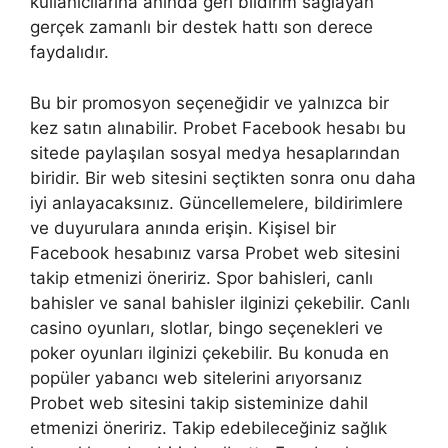
kullanıcılarına anında geri bildirim sağlayan
gerçek zamanlı bir destek hattı son derece
faydalıdır.
Bu bir promosyon seçeneğidir ve yalnızca bir
kez satın alınabilir. Probet Facebook hesabı bu
sitede paylaşılan sosyal medya hesaplarından
biridir. Bir web sitesini seçtikten sonra onu daha
iyi anlayacaksınız. Güncellemelere, bildirimlere
ve duyurulara anında erişin. Kişisel bir
Facebook hesabınız varsa Probet web sitesini
takip etmenizi öneririz. Spor bahisleri, canlı
bahisler ve sanal bahisler ilginizi çekebilir. Canlı
casino oyunları, slotlar, bingo seçenekleri ve
poker oyunları ilginizi çekebilir. Bu konuda en
popüler yabancı web sitelerini arıyorsanız
Probet web sitesini takip sisteminize dahil
etmenizi öneririz. Takip edebileceğiniz sağlık