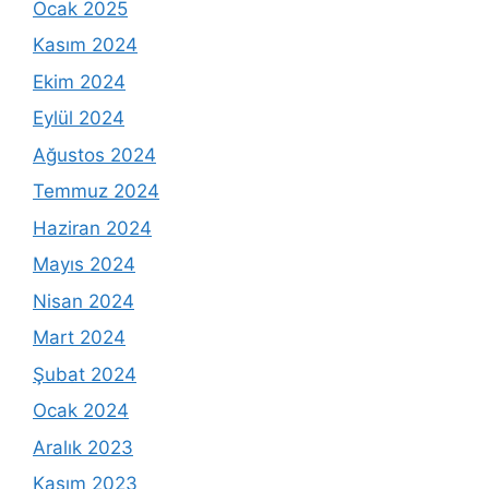
Ocak 2025
Kasım 2024
Ekim 2024
Eylül 2024
Ağustos 2024
Temmuz 2024
Haziran 2024
Mayıs 2024
Nisan 2024
Mart 2024
Şubat 2024
Ocak 2024
Aralık 2023
Kasım 2023