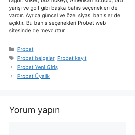
ragbi, kriket, buz hokeyi, Amerikan futbolu, tazı
yarışı ve golf gibi başka bahis seçenekleri de
vardır. Ayrıca güncel ve özel siyasi bahisler de
açıktır. Bu bahis seçenekleri Probet web
sitesinde de mevcuttur.
Kategoriler
Probet
Etiketler
Probet belgeler
,
Probet kayıt
Yazı
Probet Yeni Giriş
dolaşımı
Probet Üyelik
Yorum yapın
Yorum