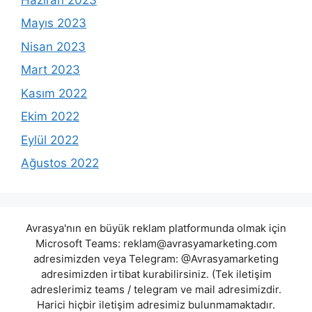
Mayıs 2023
Nisan 2023
Mart 2023
Kasım 2022
Ekim 2022
Eylül 2022
Ağustos 2022
Avrasya'nın en büyük reklam platformunda olmak için
Microsoft Teams:
reklam@avrasyamarketing.com
adresimizden veya Telegram: @Avrasyamarketing
adresimizden irtibat kurabilirsiniz. (Tek iletişim
adreslerimiz teams / telegram ve mail adresimizdir.
Harici hiçbir iletişim adresimiz bulunmamaktadır.