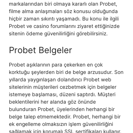
markalarından biri olmaya kararlı olan Probet,
filme alma anlaşmaları söz konusu olduğunda
hiçbir zaman sıkıntı yaşamadı. Bu konu ile ilgili
Probet ve casino forumlarını ziyaret ettiğinizde
sitenin ödeme güvenilirliğini görebilirsiniz.
Probet Belgeler
Probet aşıklarının para çekerken en çok
korktuğu şeylerden biri de belge arzusudur. Son
yıllarda yaygınlaşan dolandırıcı Probet web
sitelerinin müşterileri cezbetmek için belgeler
istemeye başlaması, düzeni saptırdı. Müşteri
beklentilerini her alanda göz önünde
bulunduran Probet, üyelerinden herhangi bir
belge talep etmemektedir. Probet, herhangi bir
ek engelleme olmaksızın işlem güvenilirliğini
sağlamak için korumalı SSL sertifikaları kullanır.