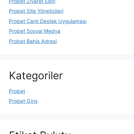
Probet Ziyaret Edin
Probet Site Yöneticileri
Probet Canlı Destek Uygulaması
Probet Sosyal Medya
Probet Bahis Adresi
Kategoriler
Probet
Probet Giriş