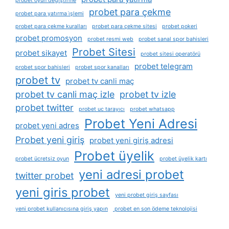
probet oyun değiştirme
probet para çekme
probet para yatırma i̇şlemi
probet para çekme kuralları
probet para çekme sitesi
probet pokeri
probet promosyon
probet resmi web
probet sanal spor bahisleri
Probet Sitesi
probet sikayet
probet sitesi operatörü
probet telegram
probet spor bahisleri
probet spor kanalları
probet tv
probet tv canli maç
probet tv canli maç izle
probet tv izle
probet twitter
probet uc tarayıcı
probet whatsapp
Probet Yeni Adresi
probet yeni adres
Probet yeni giriş
probet yeni giriş adresi
Probet üyelik
probet ücretsiz oyun
probet üyelik kartı
yeni adresi probet
twitter probet
yeni giris probet
yeni probet giriş sayfası
yeni probet kullanıcısına giriş yapın
probet en son ödeme teknolojisi