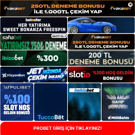
×
PROBET GİRİŞ İÇİN TIKLAYINIZ!