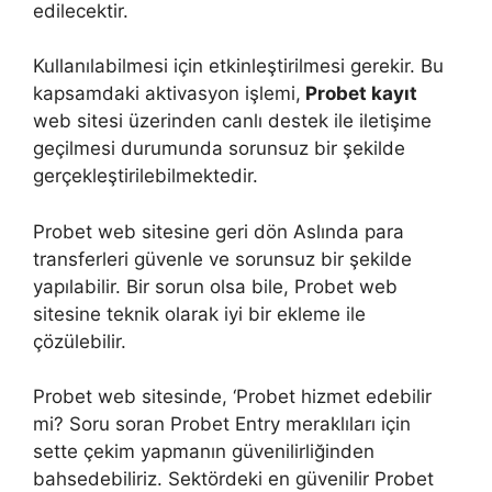
edilecektir.
Kullanılabilmesi için etkinleştirilmesi gerekir. Bu
kapsamdaki aktivasyon işlemi,
Probet kayıt
web sitesi üzerinden canlı destek ile iletişime
geçilmesi durumunda sorunsuz bir şekilde
gerçekleştirilebilmektedir.
Probet web sitesine geri dön Aslında para
transferleri güvenle ve sorunsuz bir şekilde
yapılabilir. Bir sorun olsa bile, Probet web
sitesine teknik olarak iyi bir ekleme ile
çözülebilir.
Probet web sitesinde, ‘Probet hizmet edebilir
mi? Soru soran Probet Entry meraklıları için
sette çekim yapmanın güvenilirliğinden
bahsedebiliriz. Sektördeki en güvenilir Probet