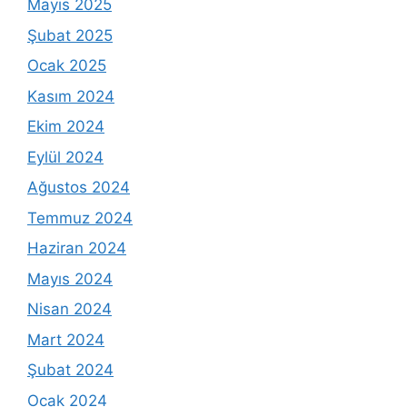
Mayıs 2025
Şubat 2025
Ocak 2025
Kasım 2024
Ekim 2024
Eylül 2024
Ağustos 2024
Temmuz 2024
Haziran 2024
Mayıs 2024
Nisan 2024
Mart 2024
Şubat 2024
Ocak 2024