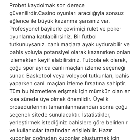
Probet kaydolmak son derece
güvenilirdir.Casino oyunları aracılığıyla sonsuz
eğlence ile büyük kazanma şansınız var.
Profesyonel bayilerle çevrimiçi rulet ve poker
oyunlarına katılabilirsiniz. Bir futbol
tutkunuysanız, canlı maçlara ayak uydurabilir ve
bahis yoluyla potansiyel olarak kazanırken onları
izlemekten keyif alabilirsiniz. Futbola ek olarak,
çoğu spor ayrıca canlı maçları izleme seçeneği
sunar. Basketbol veya voleybol tutkunları, bahis
yaparken canlı maçları izleme fırsatına sahiptir.
Tüm bu hizmetlere erişmek için mümkün olan en
kısa sürede üye olmak önemlidir. Üyelik
prosedürlerinin tamamlanmasından sonra çoğu
seçenek sitede sunulacaktır. İstatistikler,
yerleştirmek istediğiniz bahislere göre belirlenir
ve kullanıcılar tarafından erişilebilir. Hazır
kuponlar doğrudan kuponlar oluşturmak için