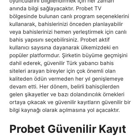
oyuncularını bilgilendirmek için her zaman
anında bilgi sağlayacaktır. Probet TV
bölgesinde bulunan canlı program seçeneklerini
kullanarak, bahislerinizi önceden planlayabilir
veya bahislerinizi hemen yerleştirmek için canlı
bahis yapısını seçebilirsiniz. Probet aktif
kullanıcı sayısına dayanarak ülkemizdeki en
popüler platformdur. Şirketin büyüme geçmişini
dahil ederek, güvenilir Türk yabancı bahis
siteleri arayan bireyler için çok önemli olan
kaliteden ödün vermeden her yıl genişlemeye
devam etti. Her dönem, belirli bahisçilerden
gelen şikayetler ve bazı dolandırıcılık örnekleri
ortaya çıkacak ve güvenilir kayıtların güvenilir bir
bilgi kaynağı olarak açılmasına yol açacaktır.
Probet Güvenilir Kayıt