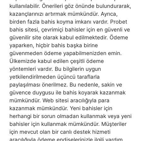
kullanılabilir. Önerileri göz önünde bulundurarak,
kazançlarınızı artırmak mümkündür. Ayrıca,
birden fazla bahis koyma imkanı vardır. Probet
bahis sitesi, çevrimiçi bahisler için en güvenli ve
güvenilir site olarak kabul edilmektedir. Ödeme
yaparken, hiçbir bahis başka birine
güvenmeden ödeme yapabilmenizden emin.
Ülkemizde kabul edilen çeşitli ödeme
yöntemleri vardır. Bu bilgilerin uygun
yetkilendirilmeden üçüncü taraflarla
paylaşılması önerilmez. Bu nedenle, sakin ve
güvence duygusu ile bahis koyarak kazanmak
mümkündür. Web sitesi aracılığıyla para
kazanmak mümkündür. Yeni bahisler için
herhangi bir sorun olmadan kullanmak veya yeni
bahisler için kullanmak mümkündür. Müşteriler
için mevcut olan bir canlı destek hizmeti
aracılığıyla ödeme endişelerinizle ilgili yardım