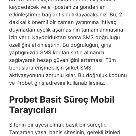
kaydedecek ve e -postanıza gönderilen
etkinleştirme bağlantısını tıklayacaksınız. Bu, 2
dakikalık önemli bir zaman yatırımına ihtiyaç
duymadan üyelik aşamasının tamamlanmasına
izin verir. Kaydolduktan sonra SMS doğruluğu
özelliğini etkinleştirin. Bu doğruluğun, giriş
yaptığınızda SMS kodları satın almanızı
sağlayarak hesap güvenliğini artırması. Tüm
bonuslara erişmek için şirket SMS
aktivasyonunu zorunlu kılar. Bu doğruluk kodunu
ve Probet giriş adresini kullanabilirsiniz.
Probet Basit Süreç Mobil
Tarayıcıları
Sitenin bir üyesi olmak basit bir süreçtir.
Tamamen yasal bahis sitesinin, gerekli izinleri