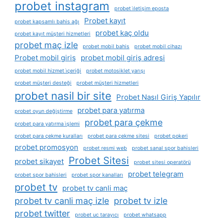
probet instagram
probet i̇letişim eposta
Probet kayıt
probet kapsamlı bahis ağı
probet kaç oldu
probet kayıt müşteri hizmetleri
probet maç izle
probet mobil bahis
probet mobil cihazı
Probet mobil giriş
probet mobil giriş adresi
probet mobil hizmet i̇çeriği
probet motosiklet yarışı
probet müşteri desteği
probet müşteri hizmetleri
probet nasil bir site
Probet Nasıl Giriş Yapılır
probet para yatırma
probet oyun değiştirme
probet para çekme
probet para yatırma i̇şlemi
probet para çekme kuralları
probet para çekme sitesi
probet pokeri
probet promosyon
probet resmi web
probet sanal spor bahisleri
Probet Sitesi
probet sikayet
probet sitesi operatörü
probet telegram
probet spor bahisleri
probet spor kanalları
probet tv
probet tv canli maç
probet tv canli maç izle
probet tv izle
probet twitter
probet uc tarayıcı
probet whatsapp