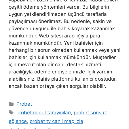
çeşitli ödeme yöntemleri vardır. Bu bilgilerin
uygun yetkilendirilmeden üçüncü taraflarla
paylaşılması önerilmez. Bu nedenle, sakin ve
güvence duygusu ile bahis koyarak kazanmak
mümkündür. Web sitesi aracılığıyla para
kazanmak mümkündür. Yeni bahisler için
herhangi bir sorun olmadan kullanmak veya yeni
bahisler için kullanmak mümkündür. Müşteriler
için mevcut olan bir canlı destek hizmeti
aracılığıyla ödeme endişelerinizle ilgili yardım
alabilirsiniz. Bahis platformu kullanıcı dostudur,
ancak bazen ortaya çıkan sorgular olabilir.
Kategoriler
Probet
Etiketler
probet mobil tarayıcıları
,
probet sonsuz
eğlence
,
probet tv canli maç izle
Yazı