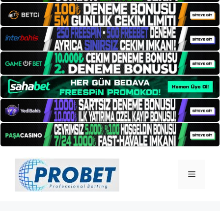
İçeriğe
atla
Menü