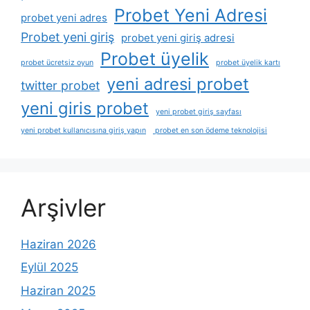
Probet Yeni Adresi
probet yeni adres
Probet yeni giriş
probet yeni giriş adresi
Probet üyelik
probet ücretsiz oyun
probet üyelik kartı
yeni adresi probet
twitter probet
yeni giris probet
yeni probet giriş sayfası
yeni probet kullanıcısına giriş yapın
probet en son ödeme teknolojisi
Arşivler
Haziran 2026
Eylül 2025
Haziran 2025