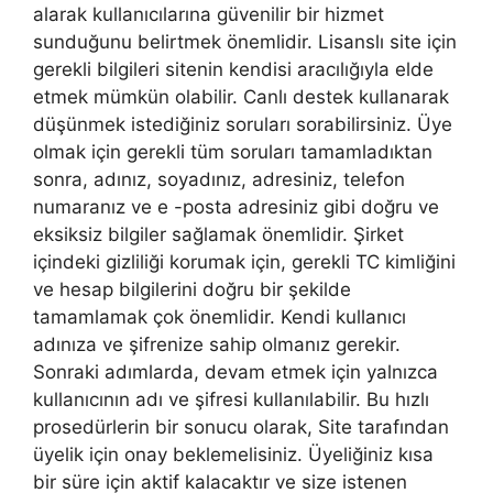
alarak kullanıcılarına güvenilir bir hizmet
sunduğunu belirtmek önemlidir. Lisanslı site için
gerekli bilgileri sitenin kendisi aracılığıyla elde
etmek mümkün olabilir. Canlı destek kullanarak
düşünmek istediğiniz soruları sorabilirsiniz. Üye
olmak için gerekli tüm soruları tamamladıktan
sonra, adınız, soyadınız, adresiniz, telefon
numaranız ve e -posta adresiniz gibi doğru ve
eksiksiz bilgiler sağlamak önemlidir. Şirket
içindeki gizliliği korumak için, gerekli TC kimliğini
ve hesap bilgilerini doğru bir şekilde
tamamlamak çok önemlidir. Kendi kullanıcı
adınıza ve şifrenize sahip olmanız gerekir.
Sonraki adımlarda, devam etmek için yalnızca
kullanıcının adı ve şifresi kullanılabilir. Bu hızlı
prosedürlerin bir sonucu olarak, Site tarafından
üyelik için onay beklemelisiniz. Üyeliğiniz kısa
bir süre için aktif kalacaktır ve size istenen