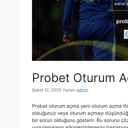
Probet Oturum 
Şubat 12, 2025
Yazarı:
admin
Probet oturum açma yeni oturum açma ifa
olduğunuz veya oturum açmayı düşündüğün
bir sorun olduğunu gösterir. Bu sorunu çözm
uygulamaların etkinleştirilmesini başlatıyo