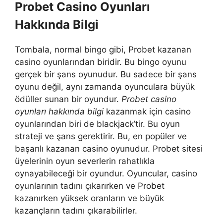
Probet Casino Oyunları
Hakkında Bilgi
Tombala, normal bingo gibi, Probet kazanan
casino oyunlarından biridir. Bu bingo oyunu
gerçek bir şans oyunudur. Bu sadece bir şans
oyunu değil, aynı zamanda oyunculara büyük
ödüller sunan bir oyundur.
Probet casino
oyunları hakkında bilgi
kazanmak için casino
oyunlarından biri de blackjack’tir. Bu oyun
strateji ve şans gerektirir. Bu, en popüler ve
başarılı kazanan casino oyunudur. Probet sitesi
üyelerinin oyun severlerin rahatlıkla
oynayabileceği bir oyundur. Oyuncular, casino
oyunlarının tadını çıkarırken ve Probet
kazanırken yüksek oranların ve büyük
kazançların tadını çıkarabilirler.