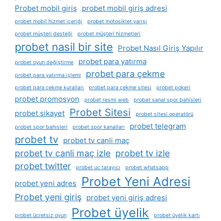
Probet mobil giriş
probet mobil giriş adresi
probet mobil hizmet i̇çeriği
probet motosiklet yarışı
probet müşteri desteği
probet müşteri hizmetleri
probet nasil bir site
Probet Nasıl Giriş Yapılır
probet para yatırma
probet oyun değiştirme
probet para çekme
probet para yatırma i̇şlemi
probet para çekme kuralları
probet para çekme sitesi
probet pokeri
probet promosyon
probet resmi web
probet sanal spor bahisleri
Probet Sitesi
probet sikayet
probet sitesi operatörü
probet telegram
probet spor bahisleri
probet spor kanalları
probet tv
probet tv canli maç
probet tv canli maç izle
probet tv izle
probet twitter
probet uc tarayıcı
probet whatsapp
Probet Yeni Adresi
probet yeni adres
Probet yeni giriş
probet yeni giriş adresi
Probet üyelik
probet ücretsiz oyun
probet üyelik kartı