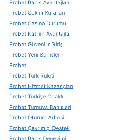
Probet Bahis Avantajları
Probet Çekim Kuralları
Probet Casino Durumu
Probet Katılım Avantajları
Probet Güvenilir Giriş
Probet Yeni Bahisler
Probet
Probet Türk Ruleti
Probet Hizmet Kazançları
Probet Türkiye Odaklı
Probet Turnuva Bahisleri
Probet Oturum Adresi
Probet Çevrimiçi Destek
Probet Bahis Deneyimi