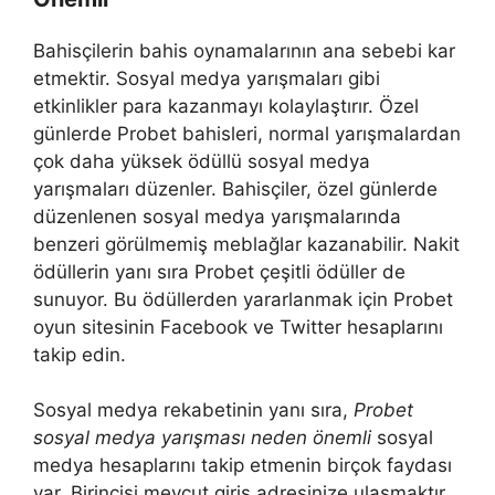
Bahisçilerin bahis oynamalarının ana sebebi kar
etmektir. Sosyal medya yarışmaları gibi
etkinlikler para kazanmayı kolaylaştırır. Özel
günlerde Probet bahisleri, normal yarışmalardan
çok daha yüksek ödüllü sosyal medya
yarışmaları düzenler. Bahisçiler, özel günlerde
düzenlenen sosyal medya yarışmalarında
benzeri görülmemiş meblağlar kazanabilir. Nakit
ödüllerin yanı sıra Probet çeşitli ödüller de
sunuyor. Bu ödüllerden yararlanmak için Probet
oyun sitesinin Facebook ve Twitter hesaplarını
takip edin.
Sosyal medya rekabetinin yanı sıra,
Probet
sosyal medya yarışması neden önemli
sosyal
medya hesaplarını takip etmenin birçok faydası
var. Birincisi mevcut giriş adresinize ulaşmaktır.