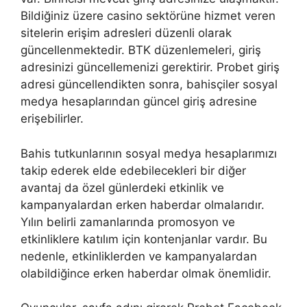
Bildiğiniz üzere casino sektörüne hizmet veren
sitelerin erişim adresleri düzenli olarak
güncellenmektedir. BTK düzenlemeleri, giriş
adresinizi güncellemenizi gerektirir. Probet giriş
adresi güncellendikten sonra, bahisçiler sosyal
medya hesaplarından güncel giriş adresine
erişebilirler.
Bahis tutkunlarının sosyal medya hesaplarımızı
takip ederek elde edebilecekleri bir diğer
avantaj da özel günlerdeki etkinlik ve
kampanyalardan erken haberdar olmalarıdır.
Yılın belirli zamanlarında promosyon ve
etkinliklere katılım için kontenjanlar vardır. Bu
nedenle, etkinliklerden ve kampanyalardan
olabildiğince erken haberdar olmak önemlidir.