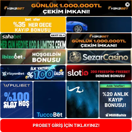
×
PROBET GİRİŞ İÇİN TIKLAYINIZ!