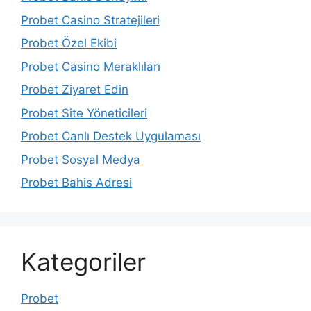
Probet Casino Stratejileri
Probet Özel Ekibi
Probet Casino Meraklıları
Probet Ziyaret Edin
Probet Site Yöneticileri
Probet Canlı Destek Uygulaması
Probet Sosyal Medya
Probet Bahis Adresi
Kategoriler
Probet