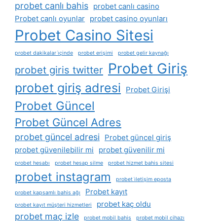
probet canlı bahis
probet canlı casino
Probet canlı oyunlar
probet casino oyunları
Probet Casino Sitesi
probet dakikalar i̇çinde
probet erişimi
probet gelir kaynağı
Probet Giriş
probet giris twitter
probet giriş adresi
Probet Girişi
Probet Güncel
Probet Güncel Adres
probet güncel adresi
Probet güncel giriş
probet güvenilebilir mi
probet güvenilir mi
probet hesabı
probet hesap silme
probet hizmet bahis sitesi
probet instagram
probet i̇letişim eposta
Probet kayıt
probet kapsamlı bahis ağı
probet kaç oldu
probet kayıt müşteri hizmetleri
probet maç izle
probet mobil bahis
probet mobil cihazı