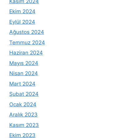
Kasım 2024
Ekim 2024
Eylül 2024
Ağustos 2024
Temmuz 2024
Haziran 2024
Mayıs 2024
Nisan 2024
Mart 2024
Şubat 2024
Ocak 2024
Aralık 2023
Kasım 2023
Ekim 2023