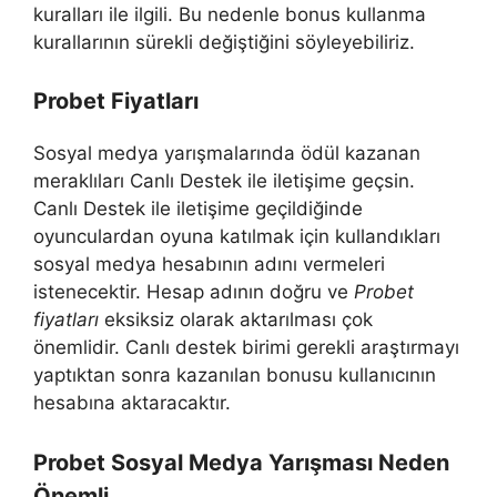
kuralları ile ilgili. Bu nedenle bonus kullanma
kurallarının sürekli değiştiğini söyleyebiliriz.
Probet Fiyatları
Sosyal medya yarışmalarında ödül kazanan
meraklıları Canlı Destek ile iletişime geçsin.
Canlı Destek ile iletişime geçildiğinde
oyunculardan oyuna katılmak için kullandıkları
sosyal medya hesabının adını vermeleri
istenecektir. Hesap adının doğru ve
Probet
fiyatları
eksiksiz olarak aktarılması çok
önemlidir. Canlı destek birimi gerekli araştırmayı
yaptıktan sonra kazanılan bonusu kullanıcının
hesabına aktaracaktır.
Probet Sosyal Medya Yarışması Neden
Önemli