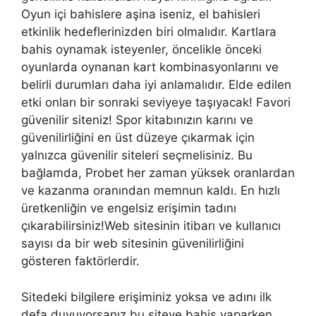
Oyun içi bahislere aşina iseniz, el bahisleri
etkinlik hedeflerinizden biri olmalıdır. Kartlara
bahis oynamak isteyenler, öncelikle önceki
oyunlarda oynanan kart kombinasyonlarını ve
belirli durumları daha iyi anlamalıdır. Elde edilen
etki onları bir sonraki seviyeye taşıyacak! Favori
güvenilir siteniz! Spor kitabınızın karını ve
güvenilirliğini en üst düzeye çıkarmak için
yalnızca güvenilir siteleri seçmelisiniz. Bu
bağlamda, Probet her zaman yüksek oranlardan
ve kazanma oranından memnun kaldı. En hızlı
üretkenliğin ve engelsiz erişimin tadını
çıkarabilirsiniz!Web sitesinin itibarı ve kullanıcı
sayısı da bir web sitesinin güvenilirliğini
gösteren faktörlerdir.
Sitedeki bilgilere erişiminiz yoksa ve adını ilk
defa duyuyorsanız bu siteye bahis yaparken