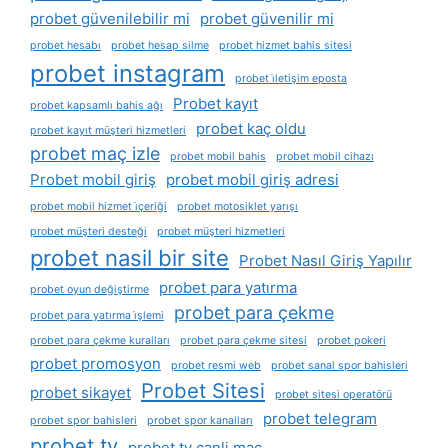
probet güvenilebilir mi
probet güvenilir mi
probet hesabı
probet hesap silme
probet hizmet bahis sitesi
probet instagram
probet i̇letişim eposta
Probet kayıt
probet kapsamlı bahis ağı
probet kaç oldu
probet kayıt müşteri hizmetleri
probet maç izle
probet mobil bahis
probet mobil cihazı
Probet mobil giriş
probet mobil giriş adresi
probet mobil hizmet i̇çeriği
probet motosiklet yarışı
probet müşteri desteği
probet müşteri hizmetleri
probet nasil bir site
Probet Nasıl Giriş Yapılır
probet para yatırma
probet oyun değiştirme
probet para çekme
probet para yatırma i̇şlemi
probet para çekme kuralları
probet para çekme sitesi
probet pokeri
probet promosyon
probet resmi web
probet sanal spor bahisleri
Probet Sitesi
probet sikayet
probet sitesi operatörü
probet telegram
probet spor bahisleri
probet spor kanalları
probet tv
probet tv canli maç