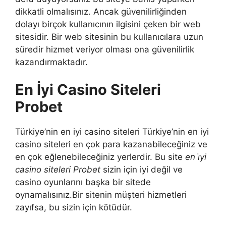
dikkatli olmalısınız. Ancak güvenilirliğinden
dolayı birçok kullanıcının ilgisini çeken bir web
sitesidir. Bir web sitesinin bu kullanıcılara uzun
süredir hizmet veriyor olması ona güvenilirlik
kazandırmaktadır.
En İyi Casino Siteleri
Probet
Türkiye’nin en iyi casino siteleri Türkiye’nin en iyi
casino siteleri en çok para kazanabileceğiniz ve
en çok eğlenebileceğiniz yerlerdir. Bu site
en i̇yi
casino siteleri Probet
sizin için iyi değil ve
casino oyunlarını başka bir sitede
oynamalısınız.Bir sitenin müşteri hizmetleri
zayıfsa, bu sizin için kötüdür.