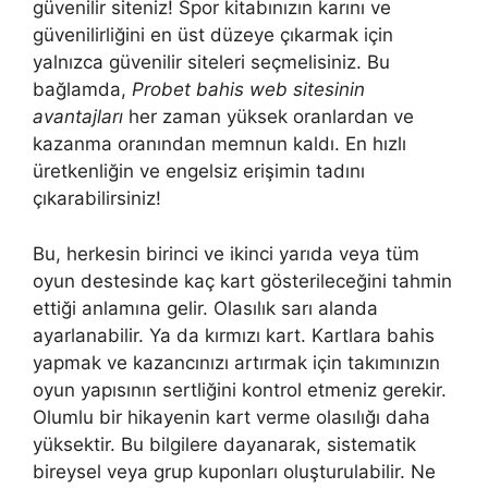
güvenilir siteniz! Spor kitabınızın karını ve
güvenilirliğini en üst düzeye çıkarmak için
yalnızca güvenilir siteleri seçmelisiniz. Bu
bağlamda,
Probet bahis web sitesinin
avantajları
her zaman yüksek oranlardan ve
kazanma oranından memnun kaldı. En hızlı
üretkenliğin ve engelsiz erişimin tadını
çıkarabilirsiniz!
Bu, herkesin birinci ve ikinci yarıda veya tüm
oyun destesinde kaç kart gösterileceğini tahmin
ettiği anlamına gelir. Olasılık sarı alanda
ayarlanabilir. Ya da kırmızı kart. Kartlara bahis
yapmak ve kazancınızı artırmak için takımınızın
oyun yapısının sertliğini kontrol etmeniz gerekir.
Olumlu bir hikayenin kart verme olasılığı daha
yüksektir. Bu bilgilere dayanarak, sistematik
bireysel veya grup kuponları oluşturulabilir. Ne