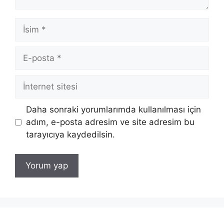
İsim
E-
posta
İnternet
sitesi
Daha sonraki yorumlarımda kullanılması için
adım, e-posta adresim ve site adresim bu
tarayıcıya kaydedilsin.