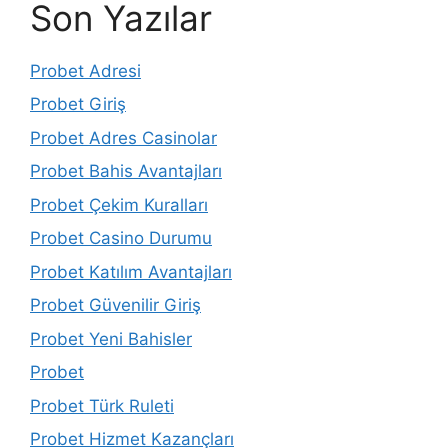
Son Yazılar
Probet Adresi
Probet Giriş
Probet Adres Casinolar
Probet Bahis Avantajları
Probet Çekim Kuralları
Probet Casino Durumu
Probet Katılım Avantajları
Probet Güvenilir Giriş
Probet Yeni Bahisler
Probet
Probet Türk Ruleti
Probet Hizmet Kazançları