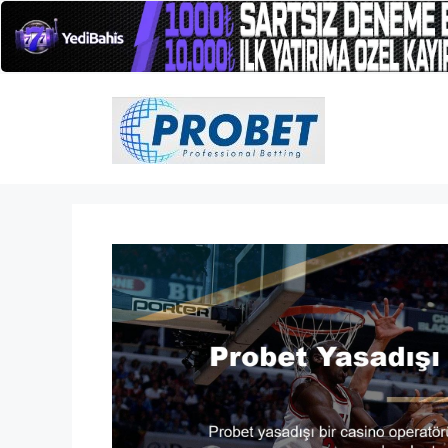
İçeriğe
atla