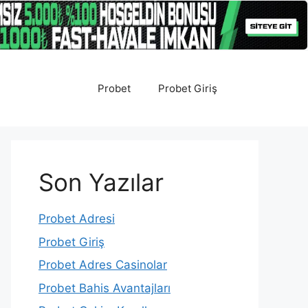
Probet
Probet Giriş
Son Yazılar
Probet Adresi
Probet Giriş
Probet Adres Casinolar
Probet Bahis Avantajları