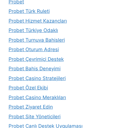
Probet
Probet Türk Ruleti
Probet Hizmet Kazançları
Probet Türkiye Odaklı
Probet Turnuva Bahisleri
Probet Oturum Adresi
Probet Çevrimiçi Destek
Probet Bahis Deneyimi
Probet Casino Stratejileri
Probet Özel Ekibi
Probet Casino Meraklıları
Probet Ziyaret Edin
Probet Site Yöneticileri
Probet Canlı Destek Uygulaması