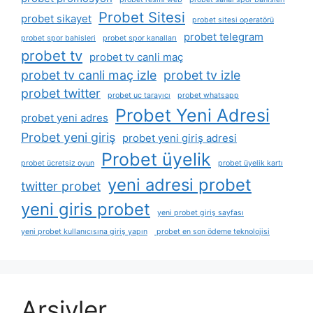
Probet Sitesi
probet sikayet
probet sitesi operatörü
probet telegram
probet spor bahisleri
probet spor kanalları
probet tv
probet tv canli maç
probet tv canli maç izle
probet tv izle
probet twitter
probet uc tarayıcı
probet whatsapp
Probet Yeni Adresi
probet yeni adres
Probet yeni giriş
probet yeni giriş adresi
Probet üyelik
probet ücretsiz oyun
probet üyelik kartı
yeni adresi probet
twitter probet
yeni giris probet
yeni probet giriş sayfası
yeni probet kullanıcısına giriş yapın
probet en son ödeme teknolojisi
Arşivler