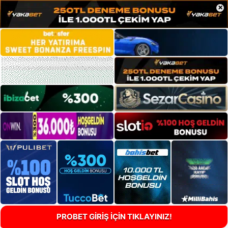
×
PROBET GİRİŞ İÇİN TIKLAYINIZ!