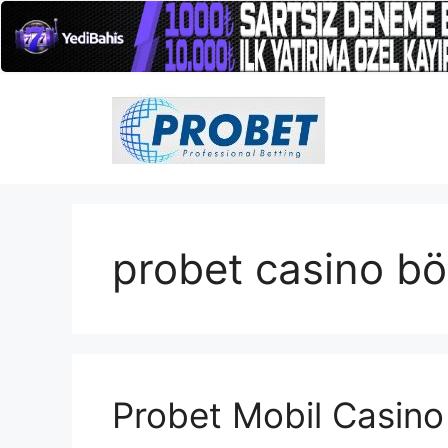
İçeriğe
atla
probet casino bö
Probet Mobil Casino