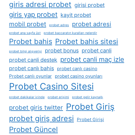
giris adresi probet
girisi probet
giris yap probet
kayit probet
mobil probet
probet adresi
probet adres
probet ana sayfa üst
probet baccaratın kuralları nelerdir
Probet bahis
Probet bahis sitesi
probet bonus
probet canli
probet bilgi alışverişi
probet canli maç izle
probet canli destek
probet canlı bahis
probet canlı casino
Probet canlı oyunlar
probet casino oyunları
Probet Casino Sitesi
probet dakikalar i̇çinde
probet erişimi
probet gelir kaynağı
Probet Giriş
probet giris twitter
probet giriş adresi
Probet Girişi
Probet Güncel