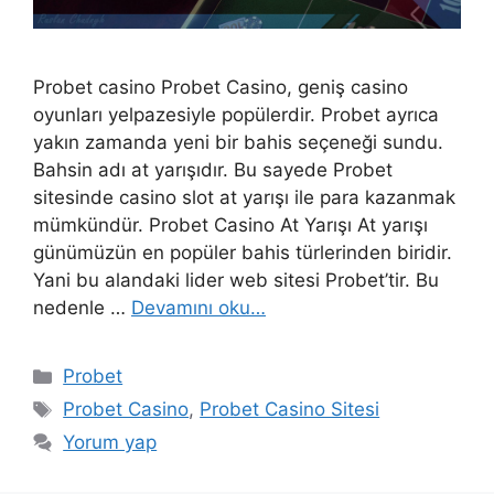
Probet casino Probet Casino, geniş casino
oyunları yelpazesiyle popülerdir. Probet ayrıca
yakın zamanda yeni bir bahis seçeneği sundu.
Bahsin adı at yarışıdır. Bu sayede Probet
sitesinde casino slot at yarışı ile para kazanmak
mümkündür. Probet Casino At Yarışı At yarışı
günümüzün en popüler bahis türlerinden biridir.
Yani bu alandaki lider web sitesi Probet’tir. Bu
nedenle …
Devamını oku…
Kategoriler
Probet
Etiketler
Probet Casino
,
Probet Casino Sitesi
Yorum yap