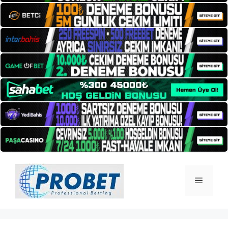
İçeriğe
atla
Menü