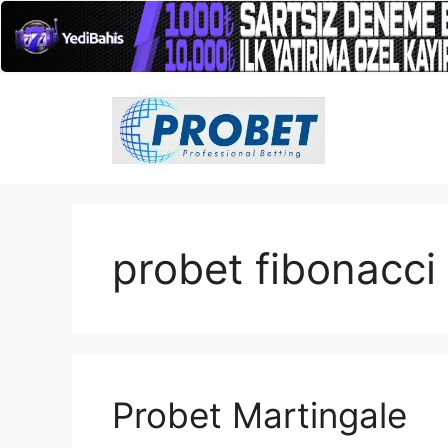
İçeriğe
atla
probet fibonacci s
Probet Martingale