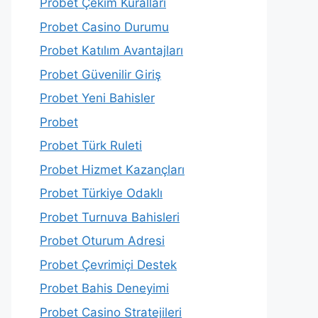
Probet Çekim Kuralları
Probet Casino Durumu
Probet Katılım Avantajları
Probet Güvenilir Giriş
Probet Yeni Bahisler
Probet
Probet Türk Ruleti
Probet Hizmet Kazançları
Probet Türkiye Odaklı
Probet Turnuva Bahisleri
Probet Oturum Adresi
Probet Çevrimiçi Destek
Probet Bahis Deneyimi
Probet Casino Stratejileri