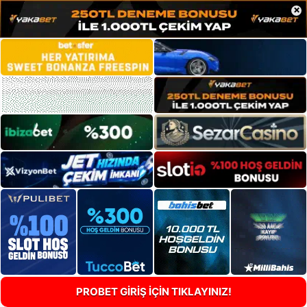
×
PROBET GİRİŞ İÇİN TIKLAYINIZ!