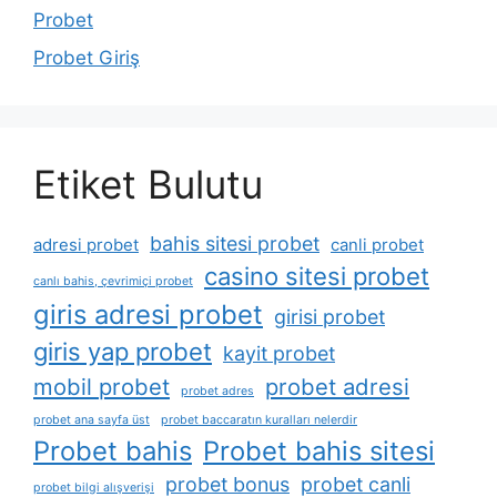
Probet
Probet Giriş
Etiket Bulutu
bahis sitesi probet
adresi probet
canli probet
casino sitesi probet
canlı bahis, çevrimiçi probet
giris adresi probet
girisi probet
giris yap probet
kayit probet
mobil probet
probet adresi
probet adres
probet ana sayfa üst
probet baccaratın kuralları nelerdir
Probet bahis
Probet bahis sitesi
probet bonus
probet canli
probet bilgi alışverişi