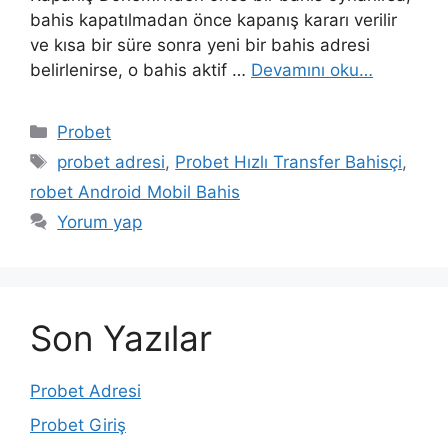
bahis kapatılmadan önce kapanış kararı verilir
ve kısa bir süre sonra yeni bir bahis adresi
belirlenirse, o bahis aktif …
Devamını oku…
Kategoriler
Probet
Etiketler
probet adresi
,
Probet Hızlı Transfer Bahisçi
,
robet Android Mobil Bahis
Yorum yap
Son Yazılar
Probet Adresi
Probet Giriş