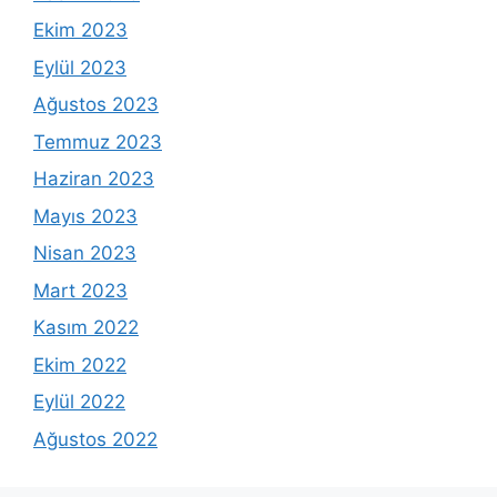
Ekim 2023
Eylül 2023
Ağustos 2023
Temmuz 2023
Haziran 2023
Mayıs 2023
Nisan 2023
Mart 2023
Kasım 2022
Ekim 2022
Eylül 2022
Ağustos 2022