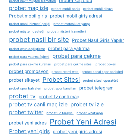
probet kaç oldu
probet kayıt müşteri hizmetleri
probet maç izle
probet mobil bahis
probet mobil cihazı
Probet mobil giriş
probet mobil giriş adresi
probet mobil hizmet i̇çeriği
probet motosiklet yarışı
probet müşteri desteği
probet müşteri hizmetleri
probet nasil bir site
Probet Nasıl Giriş Yapılır
probet para yatırma
probet oyun değiştirme
probet para çekme
probet para yatırma i̇şlemi
probet para çekme kuralları
probet para çekme sitesi
probet pokeri
probet promosyon
probet resmi web
probet sanal spor bahisleri
Probet Sitesi
probet sikayet
probet sitesi operatörü
probet telegram
probet spor bahisleri
probet spor kanalları
probet tv
probet tv canli maç
probet tv canli maç izle
probet tv izle
probet twitter
probet uc tarayıcı
probet whatsapp
Probet Yeni Adresi
probet yeni adres
Probet yeni giriş
probet yeni giriş adresi