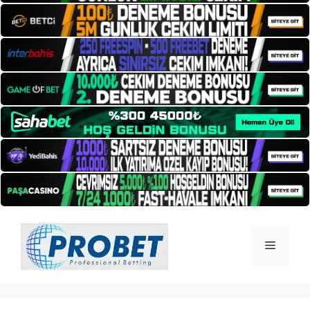
İçeriğe
atla
Menü