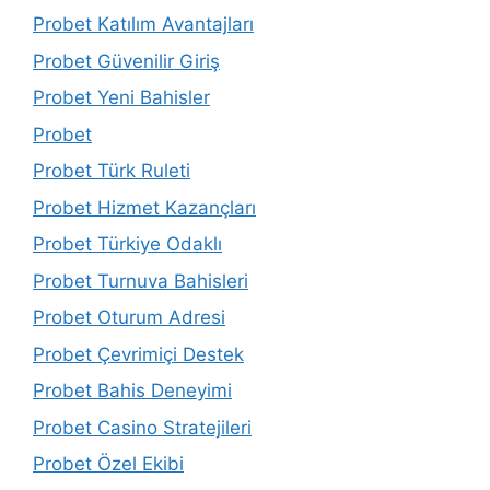
Probet Katılım Avantajları
Probet Güvenilir Giriş
Probet Yeni Bahisler
Probet
Probet Türk Ruleti
Probet Hizmet Kazançları
Probet Türkiye Odaklı
Probet Turnuva Bahisleri
Probet Oturum Adresi
Probet Çevrimiçi Destek
Probet Bahis Deneyimi
Probet Casino Stratejileri
Probet Özel Ekibi