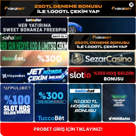
×
PROBET GİRİŞ İÇİN TIKLAYINIZ!