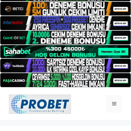
İçeriğe
atla
Menü