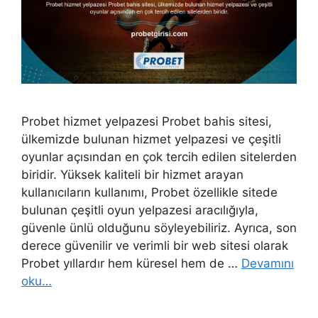
Probet hizmet yelpazesi Probet bahis sitesi,
ülkemizde bulunan hizmet yelpazesi ve çeşitli
oyunlar açısından en çok tercih edilen sitelerden
biridir. Yüksek kaliteli bir hizmet arayan
kullanıcıların kullanımı, Probet özellikle sitede
bulunan çeşitli oyun yelpazesi aracılığıyla,
güvenle ünlü olduğunu söyleyebiliriz. Ayrıca, son
derece güvenilir ve verimli bir web sitesi olarak
Probet yıllardır hem küresel hem de …
Devamını
oku…