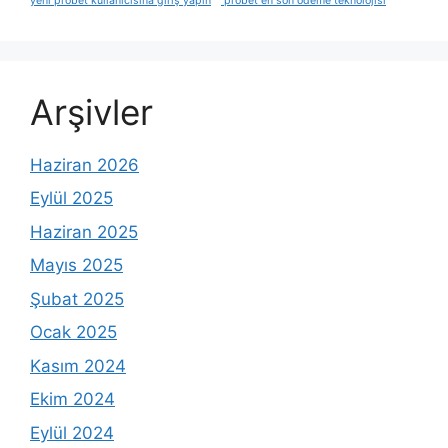
yeni probet kullanıcısına giriş yapın
probet en son ödeme teknolojisi
Arşivler
Haziran 2026
Eylül 2025
Haziran 2025
Mayıs 2025
Şubat 2025
Ocak 2025
Kasım 2024
Ekim 2024
Eylül 2024