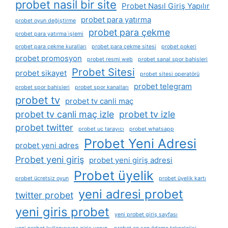
probet nasil bir site
Probet Nasıl Giriş Yapılır
probet para yatırma
probet oyun değiştirme
probet para çekme
probet para yatırma i̇şlemi
probet para çekme kuralları
probet para çekme sitesi
probet pokeri
probet promosyon
probet resmi web
probet sanal spor bahisleri
Probet Sitesi
probet sikayet
probet sitesi operatörü
probet telegram
probet spor bahisleri
probet spor kanalları
probet tv
probet tv canli maç
probet tv canli maç izle
probet tv izle
probet twitter
probet uc tarayıcı
probet whatsapp
Probet Yeni Adresi
probet yeni adres
Probet yeni giriş
probet yeni giriş adresi
Probet üyelik
probet ücretsiz oyun
probet üyelik kartı
yeni adresi probet
twitter probet
yeni giris probet
yeni probet giriş sayfası