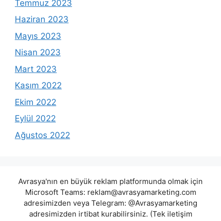
Temmuz 2023
Haziran 2023
Mayıs 2023
Nisan 2023
Mart 2023
Kasım 2022
Ekim 2022
Eylül 2022
Ağustos 2022
Avrasya'nın en büyük reklam platformunda olmak için
Microsoft Teams:
reklam@avrasyamarketing.com
adresimizden veya Telegram: @Avrasyamarketing
adresimizden irtibat kurabilirsiniz. (Tek iletişim