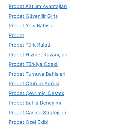
Probet Katılım Avantajları
Probet Güvenilir Giriş
Probet Yeni Bahisler
Probet
Probet Türk Ruleti
Probet Hizmet Kazançları
Probet Türkiye Odaklı
Probet Turnuva Bahisleri
Probet Oturum Adresi
Probet Çevrimiçi Destek
Probet Bahis Deneyimi
Probet Casino Stratejileri
Probet Özel Ekibi