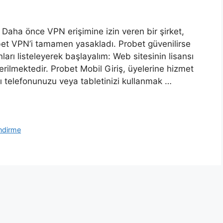
Daha önce VPN erişimine izin veren bir şirket,
bet VPN’i tamamen yasakladı. Probet güvenilirse
rı listeleyerek başlayalım: Web sitesinin lisansı
verilmektedir. Probet Mobil Giriş, üyelerine hizmet
lı telefonunuzu veya tabletinizi kullanmak …
ndirme